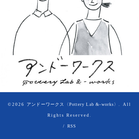
©2026
アンドーワークス〈Pottery Lab &-works〉
. All
Rights Reserved.
/
RSS