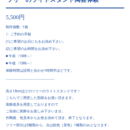
5,500円
: 1
制作個数
個
▷
ご予約の手順
1
(
)ご希望のお日にちをお決め下さい。
2
(
)ご希望のお時間をお決め下さい。
■
10
午前〈
時～〉
■
13
午後〈
時～〉
1
体験時間は説明と合わせ
時間半ほどです。
________________________
19cm
高さ
ほどのツリーのライトスタンドです！
こちらでご用意した型紙をお使い頂きます。
装飾道具を用意しておりますので
ご自由に装飾をお楽しみ下さいませ。
作陶後、色見本からお色を決めて頂き、終了となります。
3
1
ツリー部分は
種類から、台は飴色（茶色）
種類のみとなります。