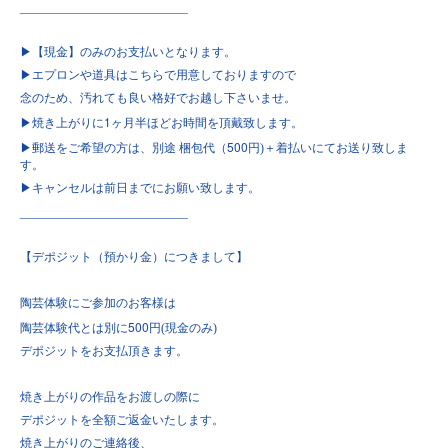
________________________
▶︎
【現金】のみのお支払いとなります。
▶︎
エプロンや道具はこちらで用意しておりますので
念のため、汚れても良い格好でお越し下さいませ。
1
▶︎
焼き上がりに
ヶ月半ほどお時間を頂戴致します。
500
▶︎
郵送をご希望の方は、別途
梱包代（
円)＋着払いにてお送り致しま
す。
▶︎
キャンセルは前日までにお願い致します。
________________________
【デポジット（預かり金）につきまして】
陶芸体験にご参加のお客様は
500
陶芸体験代とは別に
円(現金のみ)
デポジットをお支払頂きます。
焼き上がりの作品をお渡しの際に
デポジットを全額ご返金いたします。
焼き上がりのご連絡後、