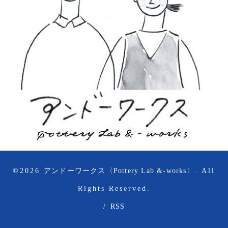
©2026
アンドーワークス〈Pottery Lab &-works〉
. All
Rights Reserved.
/
RSS