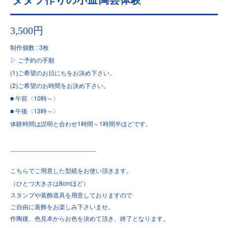
3,500円
: 3
制作個数
枚
▷
ご予約の手順
1
(
)ご希望のお日にちをお決め下さい。
2
(
)ご希望のお時間をお決め下さい。
■
10
午前〈
時～〉
■
13
午後〈
時～〉
1
1
体験時間は説明と合わせ
時間～
時間半ほどです。
________________________
こちらでご用意した型紙をお使い頂きます。
8cm
（ひとつ大きさは
ほど）
スタンプや装飾道具を用意しておりますので
ご自由に装飾をお楽しみ下さいませ。
作陶後、色見本からお色を決めて頂き、終了となります。