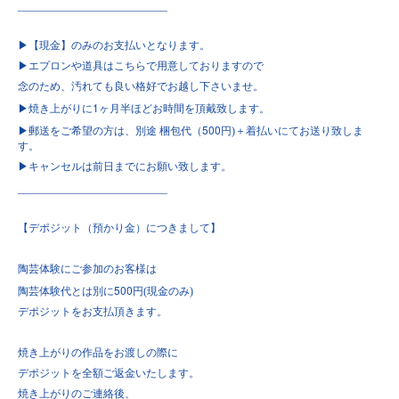
________________________
▶︎
【現金】のみのお支払いとなります。
▶︎
エプロンや道具はこちらで用意しておりますので
念のため、汚れても良い格好でお越し下さいませ。
1
▶︎
焼き上がりに
ヶ月半ほどお時間を頂戴致します。
500
▶︎
郵送をご希望の方は、別途
梱包代（
円)＋着払いにてお送り致しま
す。
▶︎
キャンセルは前日までにお願い致します。
________________________
【デポジット（預かり金）につきまして】
陶芸体験にご参加のお客様は
500
陶芸体験代とは別に
円(現金のみ)
デポジットをお支払頂きます。
焼き上がりの作品をお渡しの際に
デポジットを全額ご返金いたします。
焼き上がりのご連絡後、