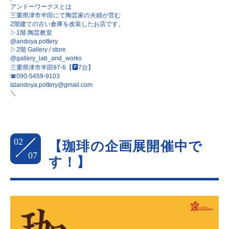
アンドーワークスとは
三重県津市半田にて陶芸家の夫婦が営む
2階建ての古い倉庫を改装したお店です。
▷1階 陶芸教室
@andoya.pottery
▷2階 Gallery / store
@gallery_lab_and_works
三重県津市半田97-6【🅿︎7台】
☎︎090-5459-9103
📧andoya.pottery@gmail.com
＼
02
【珈琲の企画展開催中で
07
す！】