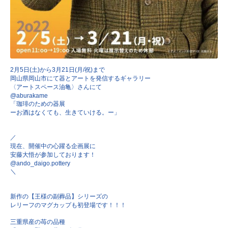
2月5日(土)から3月21日(月/祝)まで
岡山県岡山市にて
器とアートを発信するギャラリー
〈アートスペース油亀〉さんにて
@aburakame
「珈琲のための器展
ーお酒はなくても、生きていける。ー」
／
現在、開催中の心躍る企画展に
安藤大悟が参加しております！
@ando_daigo.pottery
＼
新作の【王様の副葬品】シリーズの
レリーフのマグカップも初登場です！！！
三重県産の苺の品種