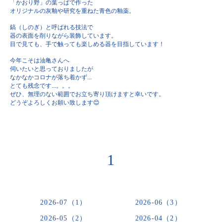
「かおり野」の葉っぱで作った
オリジナルの灰釉や
研究を重ねた青色の釉薬。
鎬（しのぎ）と呼ばれる技法で
器の表面を削りながら装飾しています。
目で見ても、手で触っても
楽しめる器を目指しています！
今年こそは油亀さんへ
伺いたいと思っておりましたが
なかなかコロナが落ち着かず...
とても残念です...。。。
ぜひ、無理のない範囲でお立ち寄り
頂けますと幸いです。
どうぞよろしくお願い致します😊
1
2026-07（1）
2026-06（3）
2026-05（2）
2026-04（2）