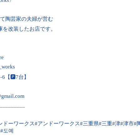
works〉
て陶芸家の夫婦が営む
庫を改装したお店です。
re
d_works
6【🅿︎7台】
@gmail.com
_________
ンドーワークス#アンドーワークス#三重県#三重#津#津市#
#도예