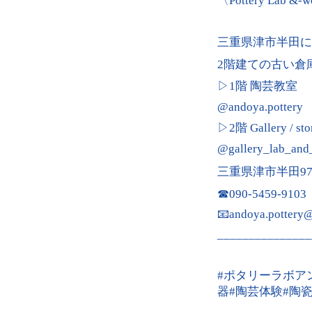
〈Pottery Lab &-
三重県津市半田に
2階建ての古い倉
▷1階 陶芸教室
@andoya.pottery
▷2階 Gallery / sto
@gallery_lab_an
三重県津市半田97-
☎︎090-5459-9103
📧andoya.pottery
_______________
#ポタリーラボア
器#陶芸体験#陶瓷