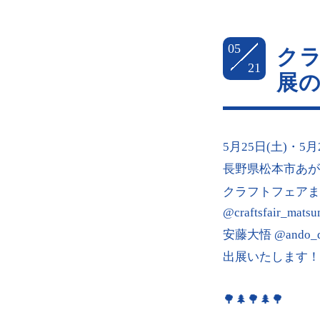
05
クラ
21
展
5月25日(土)・5月
長野県松本市あが
クラフトフェアまつ
@craftsfair_mats
安藤大悟 @ando_dai
出展いたします！
🌳🌲🌳🌲🌳