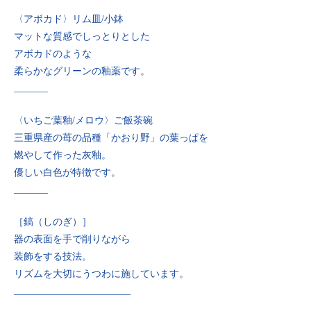
〈アボカド〉リム皿/小鉢
マットな質感でしっとりとした
アボカドのような
柔らかなグリーンの釉薬です。
_______
〈いちご葉釉/メロウ〉ご飯茶碗
三重県産の苺の品種「かおり野」の葉っぱを
燃やして作った灰釉。
優しい白色が特徴です。
_______
［鎬（しのぎ）］
器の表面を手で削りながら
装飾をする技法。
リズムを大切にうつわに施しています。
________________________