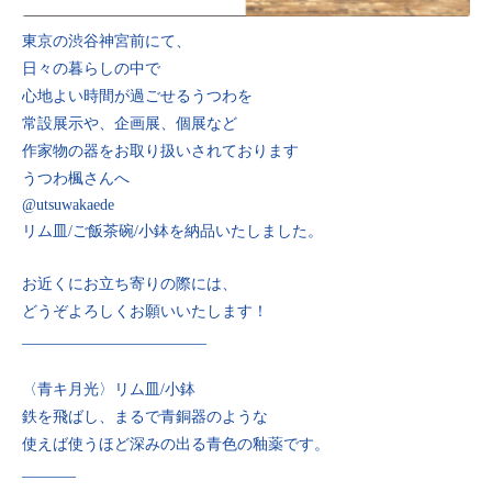
東京の渋谷神宮前にて、
日々の暮らしの中で
心地よい時間が過ごせるうつわを
常設展示や、企画展、個展など
作家物の器をお取り扱いされております
うつわ楓さんへ
@utsuwakaede
リム皿/ご飯茶碗/小鉢を納品いたしました。
お近くにお立ち寄りの際には、
どうぞよろしくお願いいたします！
________________________
〈青キ月光〉リム皿/小鉢
鉄を飛ばし、まるで青銅器のような
使えば使うほど深みの出る青色の釉薬です。
_______