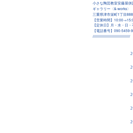
小さな陶芸教室安藤屋併
ギャラリー〈
&-works
〉
1
888
三重県津市栄町
丁目
【営業時間】
10:00→15:
【定休日】月・水・日・
【電話番号】
090-5459-
//////////////////////////////////////////