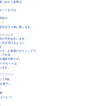
展へ向かう姿勢は
。
セットなどは、
併設の
にて
、販売を行う事に致します。
ムページにて
売の予約を行います。
ご注文頂けるように
す。
ので、お客様のタイミングで
いです
😊
み通販可能です。
トのセットは
ります。
▽▽▽▽▽
5
ット
個
き菓子）
x
個
/
コーヒー
x