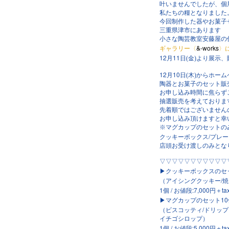
叶いませんでしたが、個
私たちの糧となりました
今回制作した器やお菓子
三重県津市にあります
小さな陶芸教室安藤屋の
ギャラリー〈
&-works
〉
12
11
月
日(金)より展示
12
10
月
日(木)からホー
陶器とお菓子のセット販
お申し込み時間に焦らず
抽選販売を考えておりま
先着順ではございません
お申し込み頂けますと幸
※
マグカップのセットの
/
クッキーボックス
プレー
店頭お受け渡しのみとな
▽▽▽▽▽▽▽▽▽▽▽
▶︎
クッキーボックスのセ
/
（アイシングクッキー
焼
1
個
/
お値段
:7
,
000
円＋
ta
10
▶︎
マグカップのセット
/
（ビスコッティ
ドリップ
イチゴシロップ）
1
個
/
お値段
:5
,
000
円＋
ta