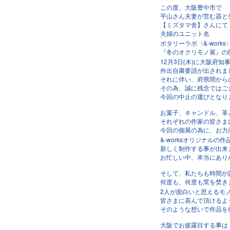
この度、大阪豊中市で
平山さん夫妻が営む器と
【ミズタマ舎】さんにて
夫婦のユニット名
&-works
ポタリーラボ〈
『冬のオクリモノ展』の
12
3
月
日(木)に大阪府知
外出自粛要請が出されま
それに伴い、府県間から
その為、誠に残念ではご
今回の中止の運びとなり
お菓子、キャンドル、革
それぞれの作家の皆さま
今回の個展の為に、お力
&-works
オリジナルの作
新しく制作する事が出来
お忙しい中、本当にあり
そして、私たちも時間が
何度も、何度も窯を焚き
2
人が面白いと思えるモ
皆さまに喜んで頂けるよ
そのような想いで作品を
大阪でお披露目する事は