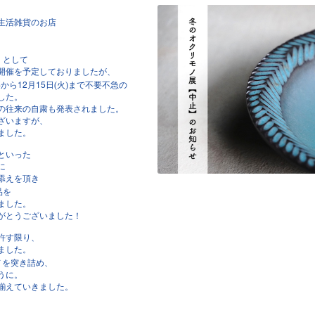
生活雑貨のお店
〉として
開催を予定しておりましたが、
12
15
事から
月
日(火)まで不要不急の
した。
の往来の自粛も発表されました。
ざいますが、
ました。
といった
に
添えを頂き
品を
ました。
がとうございました！
許す限り、
ました。
ノを突き詰め、
うに。
揃えていきました。