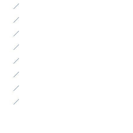
）
）
）
）
）
）
）
）