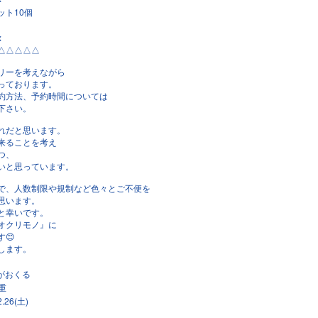
10
ット
個
x
△△△△△
リーを考えながら
っております。
約方法、予約時間については
下さい。
れだと思います。
来ることを考え
つ、
いと思っています。
で、人数制限や規制など色々とご不便を
思います。
と幸いです。
オクリモノ』に
す
😊
します。
がおくる
重
.26
(土)