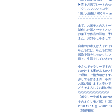
▶︎
青キ月光プレートのセ
（クリスマスショコラ）
1
個
/
お値段
:4
,
000
円＋
ta
△△△△△△△△△△△
全て、お菓子とのストー
制作した器とセットとな
お菓子や作品の詳細、予
また、お知らせをさせて
自粛のお考えは人それぞ
私たちには、私たちに出
感染予防をしっかりしつ
日々、生活をしていきた
小さなギャラリーですの
おかけする事があるかと
ご理解、ご協力頂けます
少しでも皆さまの『冬の
お選び頂けますと幸いで
どうぞよろしくお願い致
/////////////////////////////////////////
&-works
【ポタリーラボ
in
冬のオクリモノ展】
三
2020.12.11
(金)
→2020.12
〈開催場所〉