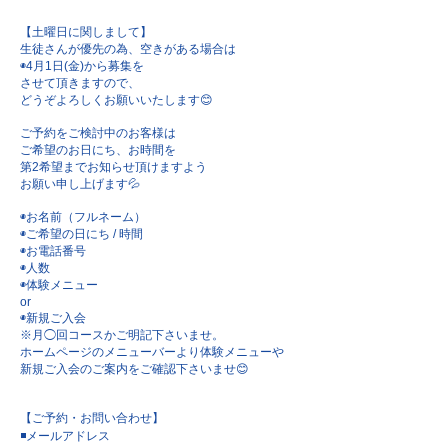
【土曜日に関しまして】
生徒さんが優先の為、空きがある場合は
◉4月1日(金)から募集を
させて頂きますので、
どうぞよろしくお願いいたします😊
ご予約をご検討中のお客様は
ご希望のお日にち、お時間を
第2希望までお知らせ頂けますよう
お願い申し上げます💦
◉お名前（フルネーム）
◉ご希望の日にち / 時間
◉お電話番号
◉人数
◉体験メニュー
or
◉新規ご入会
※月◯回コースかご明記下さいませ。
ホームページのメニューバーより体験メニューや
新規ご入会のご案内をご確認下さいませ😊
【ご予約・お問い合わせ】
◾️メールアドレス