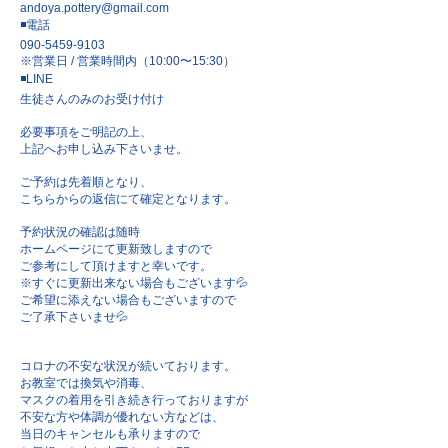
andoya.pottery@gmail.com
◾️電話
090-5459-9103
※営業日 / 営業時間内（10:00〜15:30）
◾️LINE
生徒さんのみのお受け付け
必要事項をご明記の上、
上記へお申し込み下さいませ。
ご予約は先着順となり、
こちらからの返信にて確定となります。
予約状況の確認は随時
ホームページにて更新致しますので
ご参考にして頂けますと幸いです。
※すぐに更新出来ない場合もございます💦
ご希望に添えない場合もございますので
ご了承下さいませ💦
コロナの不安な状況が続いております。
お教室では換気や消毒、
マスクの着用を引き続き行っておりますが
不安な方や体調が優れない方などは、
当日のキャンセルも承りますので