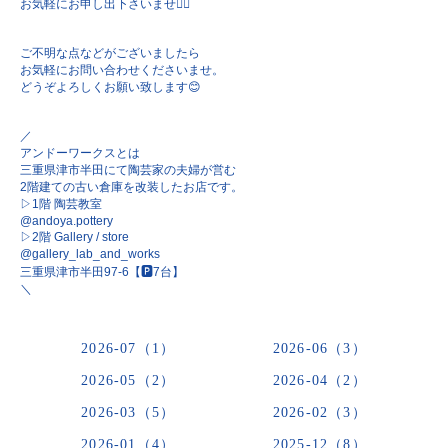
お気軽にお申し出下さいませ🙇‍♀️
ご不明な点などがございましたら
お気軽にお問い合わせくださいませ。
どうぞよろしくお願い致します😊
／
アンドーワークスとは
三重県津市半田にて陶芸家の夫婦が営む
2階建ての古い倉庫を改装したお店です。
▷1階 陶芸教室
@andoya.pottery
▷2階 Gallery / store
@gallery_lab_and_works
三重県津市半田97-6【🅿︎7台】
＼
2026-07（1）
2026-06（3）
2026-05（2）
2026-04（2）
2026-03（5）
2026-02（3）
2026-01（4）
2025-12（8）