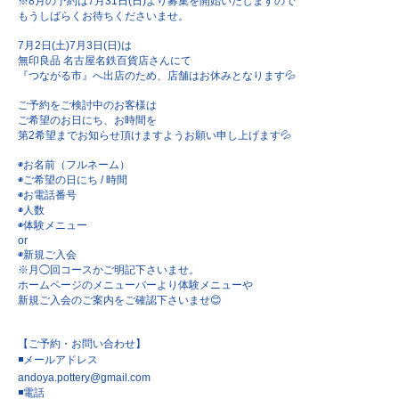
※8月の予約は7月31日(日)より募集を開始いたしますので
もうしばらくお待ちくださいませ。
7月2日(土)7月3日(日)は
無印良品 名古屋名鉄百貨店さんにて
『つながる市』へ出店のため、店舗はお休みとなります💦
ご予約をご検討中のお客様は
ご希望のお日にち、お時間を
第2希望までお知らせ頂けますようお願い申し上げます💦
◉お名前（フルネーム）
◉ご希望の日にち / 時間
◉お電話番号
◉人数
◉体験メニュー
or
◉新規ご入会
※月◯回コースかご明記下さいませ。
ホームページのメニューバーより体験メニューや
新規ご入会のご案内をご確認下さいませ😊
【ご予約・お問い合わせ】
◾️メールアドレス
andoya.pottery@gmail.com
◾️電話