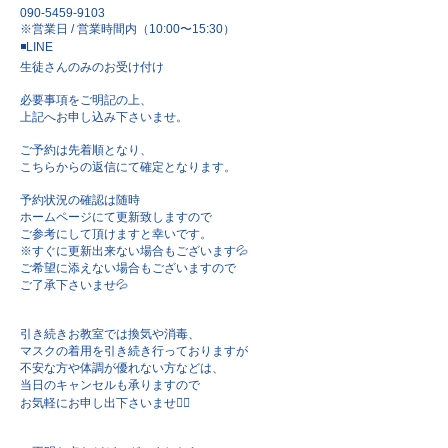
090-5459-9103
※営業日 / 営業時間内（10:00〜15:30）
◾️LINE
生徒さんのみのお受け付け
必要事項をご明記の上、
上記へお申し込み下さいませ。
ご予約は先着順となり、
こちらからの返信にて確定となります。
予約状況の確認は随時
ホームページにて更新致しますので
ご参考にして頂けますと幸いです。
※すぐに更新出来ない場合もございます💦
ご希望に添えない場合もございますので
ご了承下さいませ💦
引き続きお教室では換気や消毒、
マスクの着用を引き続き行っておりますが
不安な方や体調が優れない方などは、
当日のキャンセルも承りますので
お気軽にお申し出下さいませ🙇‍♀️