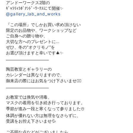
アンドーワークス2階の
ｷﾞｬﾗﾘｨﾗﾎﾞｱﾝﾄﾞｰﾜｰｸｽにて開催✨
@gallery_lab_and_works
『この場所』でしかお買い求め頂けない
限定のお品物や、ワークショップなど
ご自身への贈り物や、
大切な方へのプレゼントに...
ぜひ、冬の"オクリモノ“を
お選び頂けますと幸いです🎄✨
________________________
陶芸教室とギャラリーの
カレンダーは異なりますので、
御来店の際にはお気をつけ下さいませ🙇‍♀️
________________________
お教室では換気や消毒、
マスクの着用を引き続き行っております。
季節が進み一段と寒くなって参りました☃️
体調が優れない方は無理をなさらずに、
受講をお控え下さいませ💦
ご不明な点などがございましたら