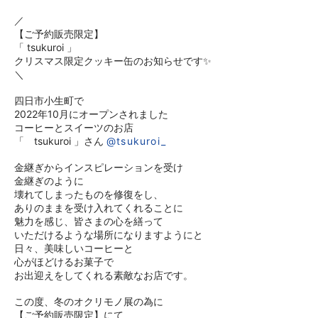
／
【ご予約販売限定】
「 tsukuroi 」
クリスマス限定クッキー缶のお知らせです✨
＼
四日市小生町で
2022年10月にオープンされました
コーヒーとスイーツのお店
「 tsukuroi 」さん
@tsukuroi_
金継ぎからインスピレーションを受け
金継ぎのように
壊れてしまったものを修復をし、
ありのままを受け入れてくれることに
魅力を感じ、皆さまの心を繕って
いただけるような場所になりますようにと
日々、美味しいコーヒーと
心がほどけるお菓子で
お出迎えをしてくれる素敵なお店です。
この度、冬のオクリモノ展の為に
【ご予約販売限定】にて