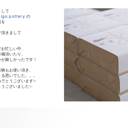
として
igo.pottery
の
皿を
け頂きまして
でお忙しい中、
準備頂いたり、
いが嬉しかったです！
茶碗もお使い頂き、
まる思いでした。。。
めでとうございます✨
とうございました✨