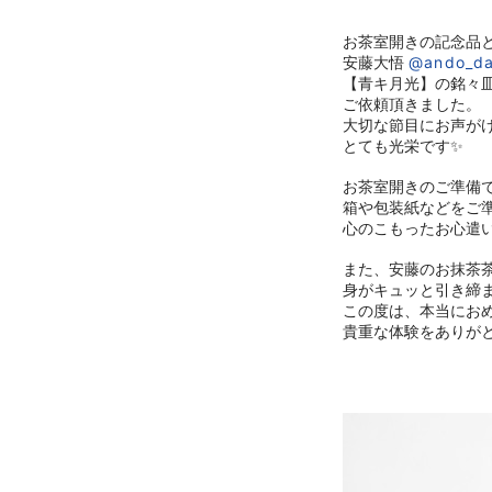
お茶室開きの記念品
安藤大悟
@ando_da
【青キ月光】の銘々
ご依頼頂きました。
大切な節目にお声が
とても光栄です✨
お茶室開きのご準備
箱や包装紙などをご
心のこもったお心遣
また、安藤のお抹茶
身がキュッと引き締
この度は、
本当にお
貴重な体験をありが