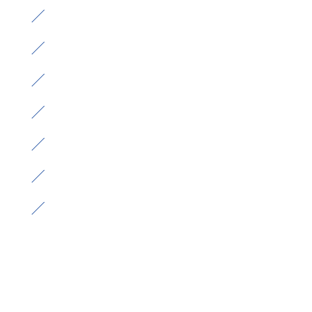
）
）
）
）
）
）
）