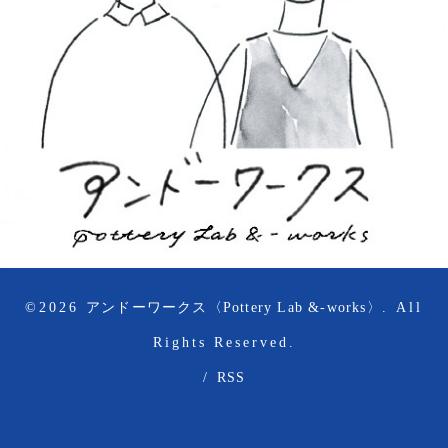
©2026
アンドーワークス〈Pottery Lab &-works〉
. All
Rights Reserved.
/
RSS