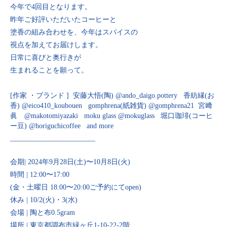
今年で4回目となります。
昨年ご好評いただいたコーヒーと
塗香の組み合わせを、今年はスパイスの
視点を加えてお届けします。
日常に喜びと奥行きが
生まれることを願って。
[作家 ・ブランド ] 安藤大悟(陶) @ando_daigo.pottery 香紡縁(お
香) @eico410_koubouen gomphrena(紙雑貨) @gomphrena21 宮﨑
眞 @makotomiyazaki moku glass @mokuglass 堀口珈琲(コーヒ
ー豆) @horiguchicoffee and more
________________________
会期| 2024年9月28日(土)〜10月8日(火)
時間 | 12:00〜17:00
(金・土曜日 18:00〜20:00ご予約にてopen)
休み | 10/2(火)・3(水)
会場 | 陶と布0.5gram
場所 | 東京都調布市緑ヶ丘1-10-22-2階