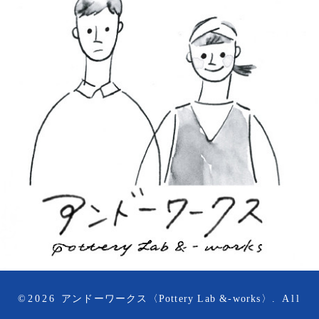
©2026
アンドーワークス〈Pottery Lab &-works〉
. All