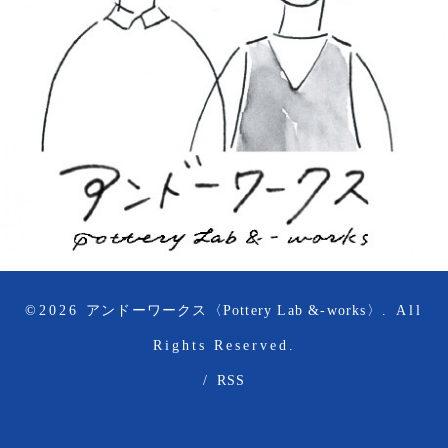
©2026
アンドーワークス〈Pottery Lab &-works〉
. All
Rights Reserved.
/
RSS